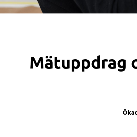
Mätuppdrag oc
Ökad