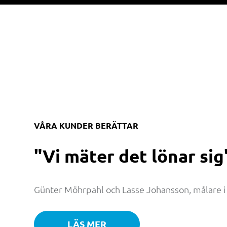
VÅRA KUNDER BERÄTTAR
"Vi mäter det lönar sig
Günter Möhrpahl och Lasse Johansson, målare i
LÄS MER