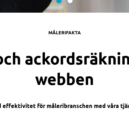
MÅLERIFAKTA
h ackords­räkning
webben
 effektivitet för måleribranschen med våra tjä