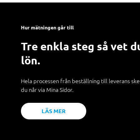
Hur mätningen går till
Tre enkla steg så vet d
lön.
Hela processen från beställning till leverans sker
du når via Mina Sidor.
LÄS MER