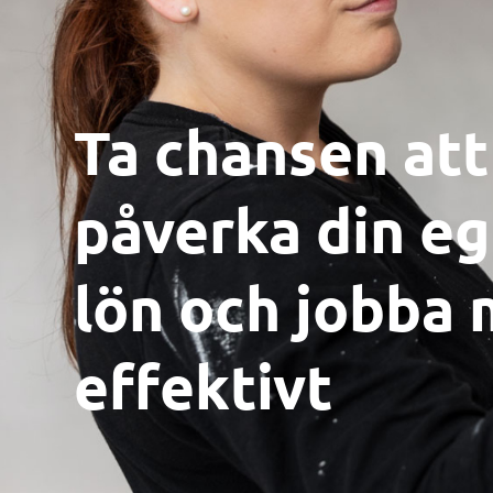
Ta chansen att
påverka din e
lön och jobba 
effektivt