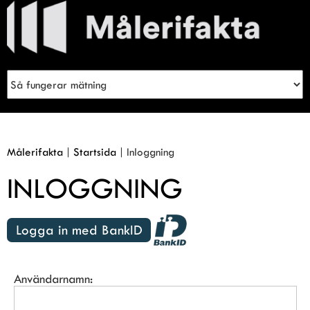
Meny
Sök
Inloggning
Målerifakta
|
Startsida
|
Inloggning
INLOGGNING
Logga in med BankID
Användarnamn: