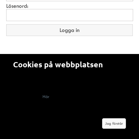
Lösenord:
Cookies på webbplatsen
Alla som besöker en webbplats som använder cookies
(kakor) måste enligt lag få information om att webbplatsen
innehåller cookies, vad de används till och hur man kan
välja bort dem.
Här
berättar vi om hur cookies används på
Malerifakta.se Genom att klicka på knappen "jag förstår"
godkänner du våra villkor om cookies.
Jag förstår